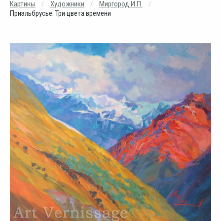
Картины
Художники
Миргород И.П.
Приэльбрусье. Три цвета времени