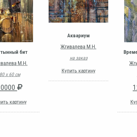
Аквариум
Жгивалева М.Н.
стынный бит
Време
на заказ
валева М.Н.
Жг
Купить картину
80 х 60 см
90000
1
ить картину
Ку