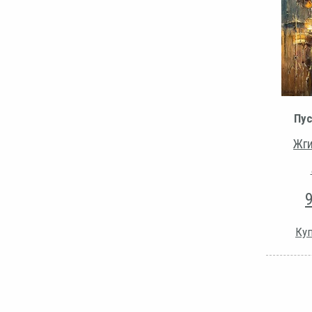
Пу
Жги
Куп