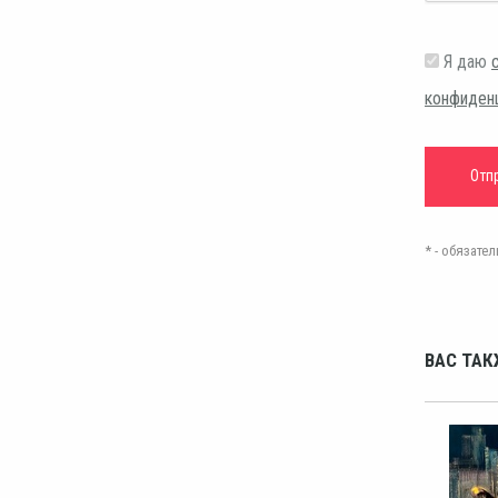
Я даю
конфиден
* - обязат
ВАС ТАК