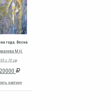
на года. Весна
ивалева М.Н.
95 х 70 см
20000
пить картину