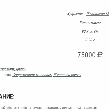
Художник -
Жгивалева М.
Холст, масло
90 х 50 см
2020 г.
75000
тюрморт, цветы
 слова:
Современная живопись
,
Живопись цветы
АНИЕ:
ый абстрактный натрморт с подсолнухом маслом на холсте.