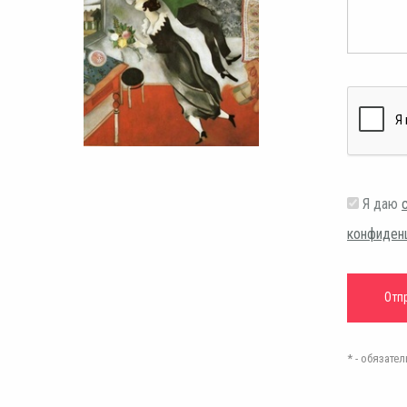
Я даю
конфиден
* - обязат