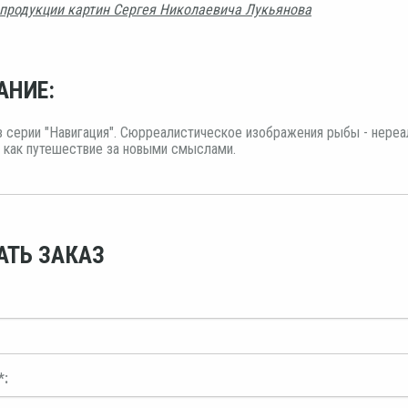
продукции картин Сергея Николаевича Лукьянова
АНИЕ:
з серии "Навигация". Сюрреалистическое изображения рыбы - нереа
 как путешествие за новыми смыслами.
АТЬ ЗАКАЗ
*: