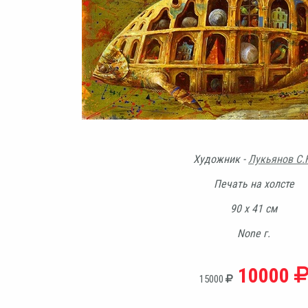
Художник -
Лукьянов С.
Печать на холсте
90 х 41 см
None г.
10000
15000