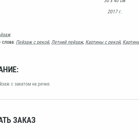
30 х 40 см
2017 г.
йзаж
 слова:
Пейзаж с рекой
,
Летний пейзаж
,
Картины с рекой
,
Картин
АНИЕ:
йзаж с закатом на речке.
АТЬ ЗАКАЗ