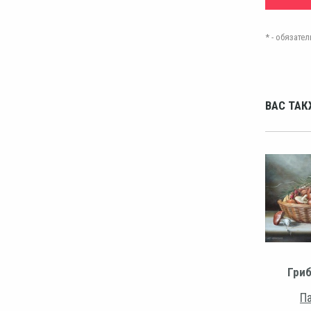
* - обязат
ВАС ТАК
Гри
Па