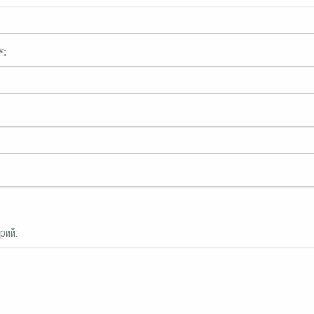
*:
рий: