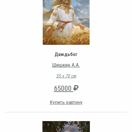
Даждьбог
Шишкин А.А.
55 х 70 см
65000
Купить картину