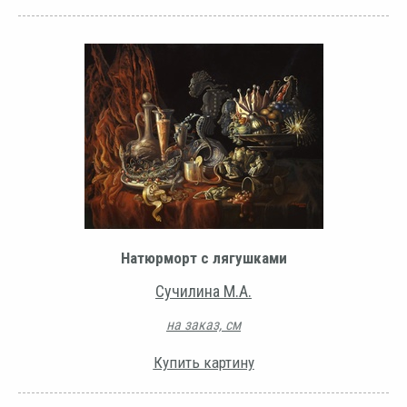
Натюрморт с лягушками
Сучилина М.А.
на заказ, см
Купить картину