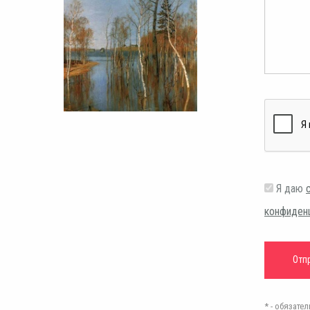
Я даю
конфиден
* - обязат