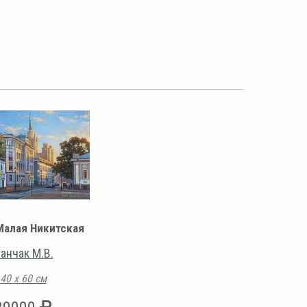
Малая Никитская
анчак М.В.
40 х 60 см