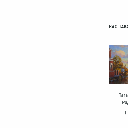
ВАС ТАК
Тага
Ра
Л