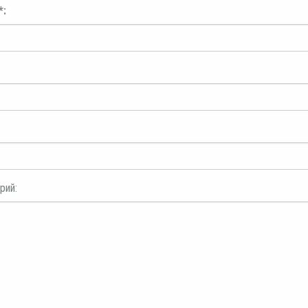
*:
рий: