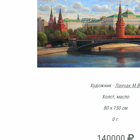
Художник -
Ланчак М.В
Холст, масло
80 х 150 см
0 г.
140000