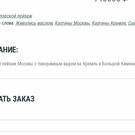
родской пейзаж
 слова:
Живопись маслом
,
Картины Москвы
,
Картины Кремля
,
Со
АНИЕ:
й пейзаж Москвы с панорамным видом на Кремль и Большой Каменн
АТЬ ЗАКАЗ