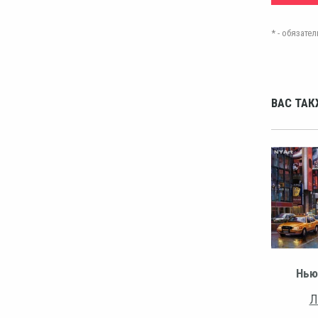
* - обязат
ВАС ТАК
Нью
Л