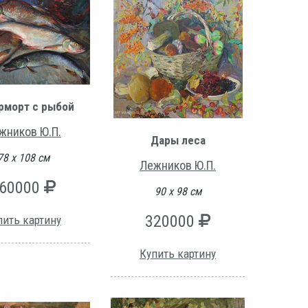
рморт с рыбой
жников Ю.П.
Дары леса
78 х 108 см
Лежников Ю.П.
60000
90 х 98 см
320000
пить картину
Купить картину