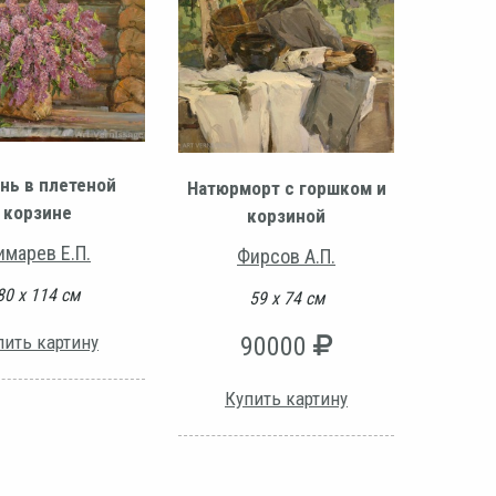
нь в плетеной
Натюрморт с горшком и
корзине
корзиной
имарев Е.П.
Фирсов А.П.
80 х 114 см
59 х 74 см
пить картину
90000
Купить картину