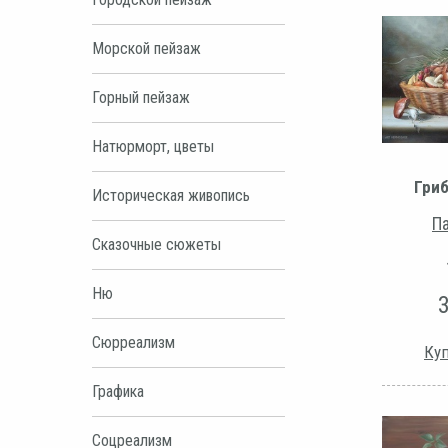
Морской пейзаж
Горный пейзаж
Натюрморт, цветы
Гри
Историческая живопись
Па
Сказочные сюжеты
Ню
Сюрреализм
Куп
Графика
Соцреализм