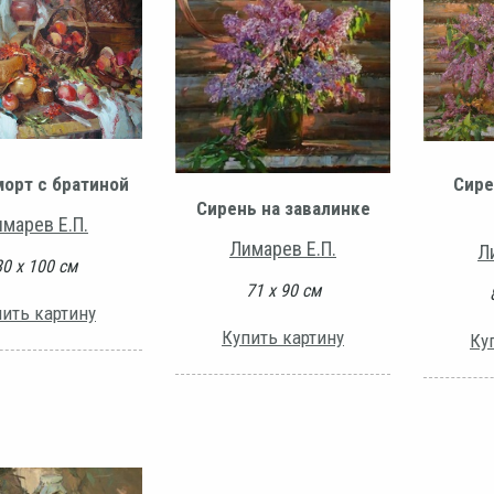
орт с братиной
Сире
Сирень на завалинке
марев Е.П.
Лимарев Е.П.
Л
80 x 100 см
71 х 90 см
ить картину
Купить картину
Ку