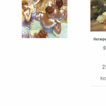
Натюр
Ф
2
Куп