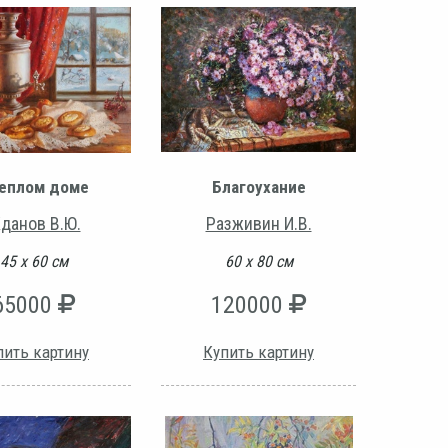
теплом доме
Благоухание
данов В.Ю.
Разживин И.В.
45 х 60 см
60 х 80 см
65000
120000
пить картину
Купить картину