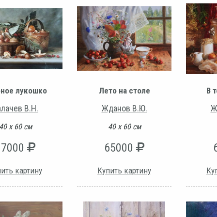
бное лукошко
Лето на столе
В 
лачев В.Н.
Жданов В.Ю.
Ж
40 х 60 см
40 х 60 см
37000
65000
ить картину
Купить картину
Ку