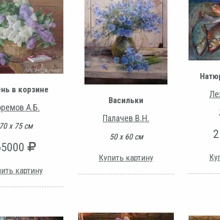
Натю
нь в корзине
Ле
Васильки
ремов А.Б.
Палачев В.Н.
70 х 75 см
2
50 х 60 см
65000
Ку
Купить картину
ить картину