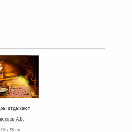
ары отдыхают
аскаев А.В.
60 х 80 см