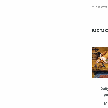
* - обязат
ВАС ТАК
Баб
ре
Ма