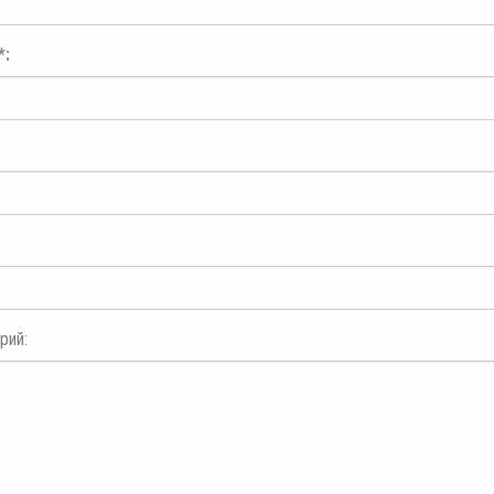
*:
рий: