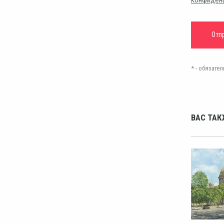
* - обязат
ВАС ТАК