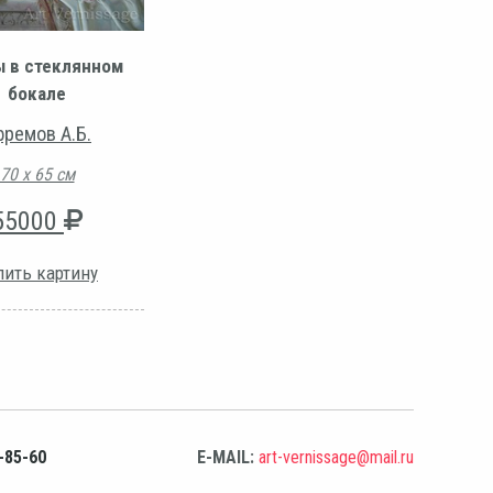
 в стеклянном
бокале
фремов А.Б.
70 х 65 см
55000
пить картину
-85-60
E-MAIL:
art-vernissage@mail.ru