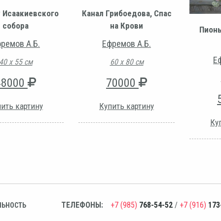
у Исаакиевского
Канал Грибоедова, Спас
собора
на Крови
Пионы
ремов А.Б.
Ефремов А.Б.
Е
40 х 55 см
60 х 80 см
48000
70000
ить картину
Купить картину
Ку
ТЕЛЕФОНЫ:
+7 (985)
768-54-52
/
+7 (916)
173
ЛЬНОСТЬ