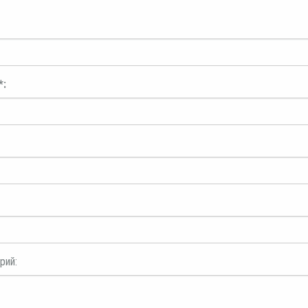
*:
рий: