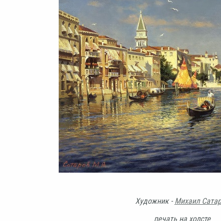
Художник -
Михаил Сата
печать на холсте