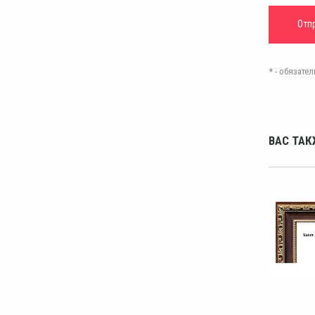
* - обязат
ВАС ТАК