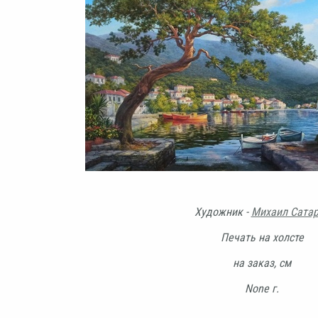
Художник -
Михаил Сата
Печать на холсте
на заказ, см
None г.