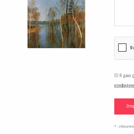
Я даю
конфиден
* - обязат