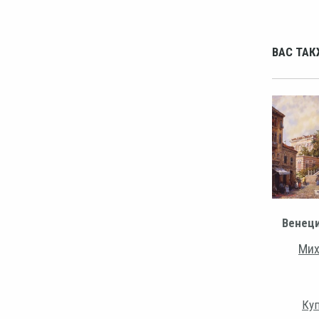
ВАС ТАК
Венец
Мих
Куп