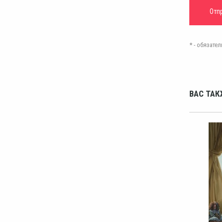
* - обязат
ВАС ТАК