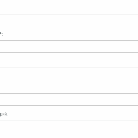
*:
рий: