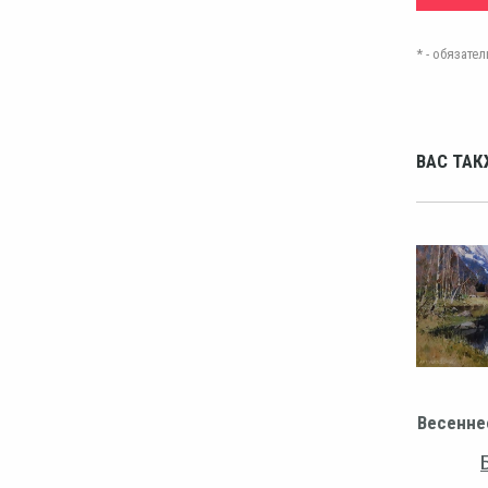
* - обязат
ВАС ТАК
Весенне