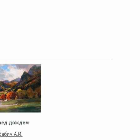
ред дождем
Бабич А.И.