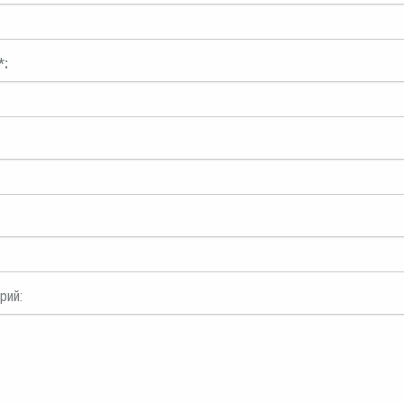
*:
рий: