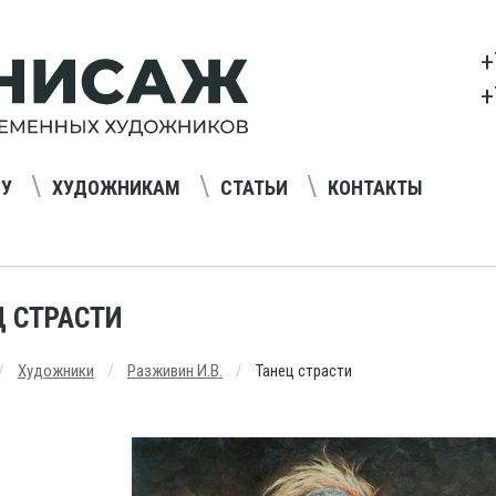
+
+
НУ
ХУДОЖНИКАМ
СТАТЬИ
КОНТАКТЫ
Ц СТРАСТИ
Художники
Разживин И.В.
Танец страсти