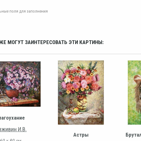
ельные поля для заполнения
ЖЕ МОГУТ ЗАИНТЕРЕСОВАТЬ ЭТИ КАРТИНЫ:
лагоухание
зживин И.В.
Астры
Брута
60 х 80 см