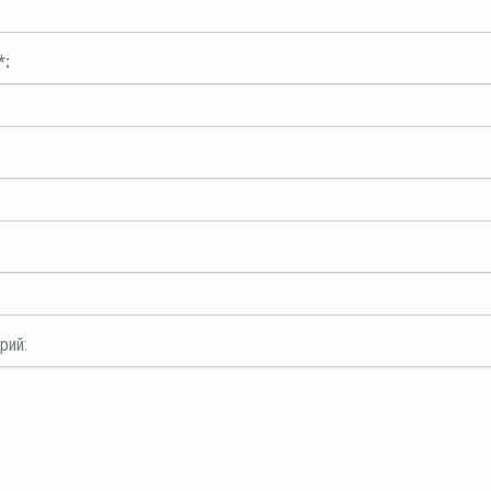
*:
рий: