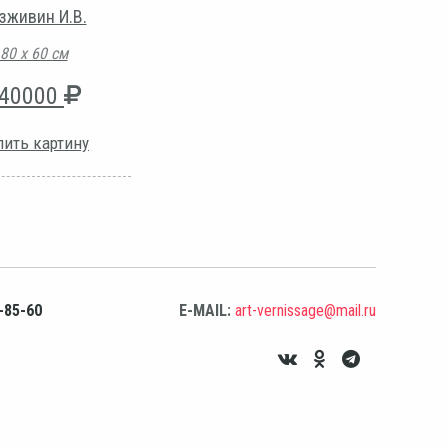
зживин И.В.
80 х 60 см
40000
пить картину
-85-60
E-MAIL:
art-vernissage@mail.ru