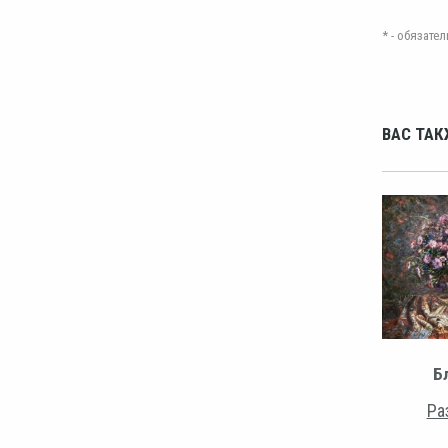
* - обязат
ВАС ТАК
Б
Ра