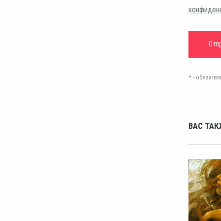
конфиден
* - обязат
ВАС ТАК