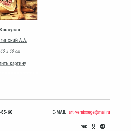
Консуэло
гинский А.А.
65 х 60 см
пить картину
-85-60
E-MAIL:
art-vernissage@mail.ru