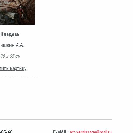
Кладезь
ишкин А.А.
80 х 65 см
пить картину
-85-60
E-MAIL:
art-vernissage@mail.ru