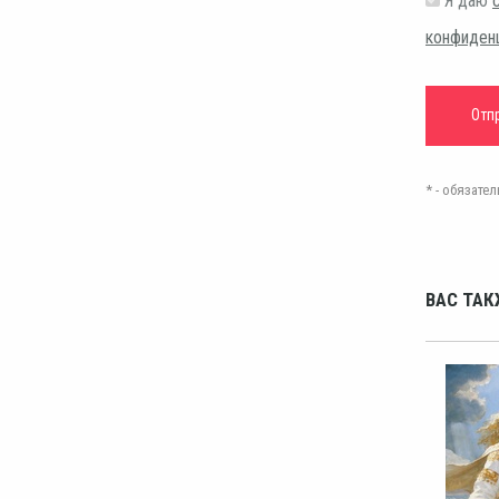
Я даю
конфиден
* - обязат
ВАС ТАК