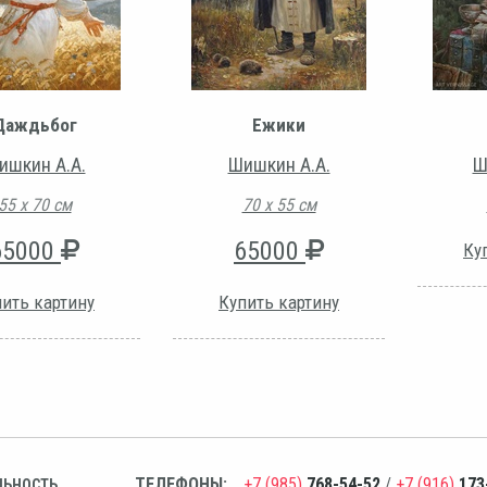
Даждьбог
Ежики
ишкин А.А.
Шишкин А.А.
Ш
55 х 70 см
70 х 55 см
65000
65000
Ку
ить картину
Купить картину
ТЕЛЕФОНЫ:
+7 (985)
768-54-52
/
+7 (916)
173
ЛЬНОСТЬ