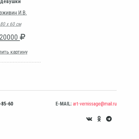
девушки
зживин И.В.
80 х 60 см
20000
пить картину
-85-60
E-MAIL:
art-vernissage@mail.ru