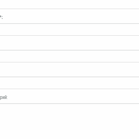
*:
рий: