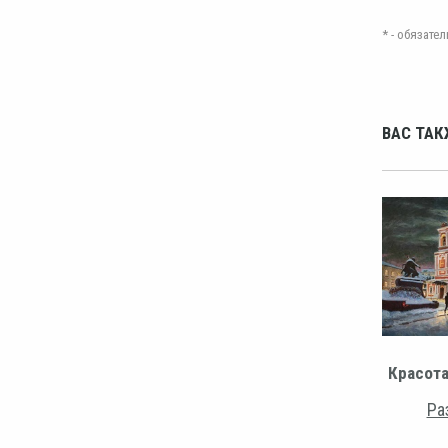
* - обязат
ВАС ТАК
Красота
Ра