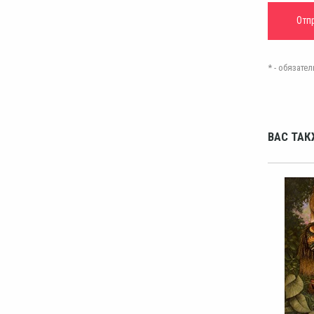
* - обязат
ВАС ТАК