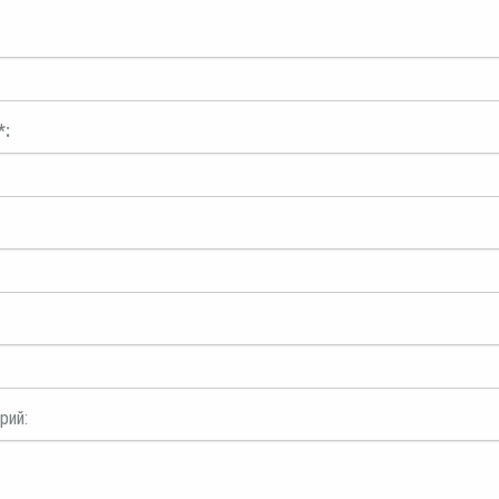
*:
рий: