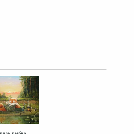
вись рыбка