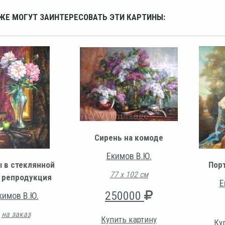
ЖЕ МОГУТ ЗАИНТЕРЕСОВАТЬ ЭТИ КАРТИНЫ:
Сирень на комоде
Екимов В.Ю.
 в стеклянной
Пор
77 х 102 см
, репродукция
Е
250000
кимов В.Ю.
на заказ
Купить картину
Ку