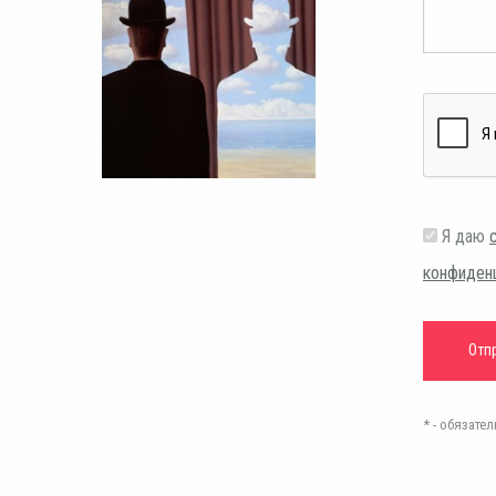
Я даю
конфиден
* - обязат