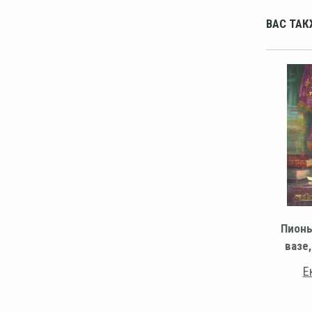
ВАС ТАК
Пионы
вазе
Е