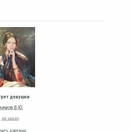
трет девушки
кимов В.Ю.
на заказ
пить картину