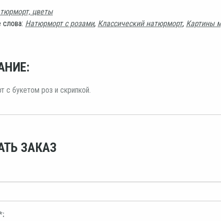
тюрморт, цветы
 слова:
Натюрморт с розами
,
Классический натюрморт
,
Картины 
АНИЕ:
 с букетом роз и скрипкой.
АТЬ ЗАКАЗ
*: