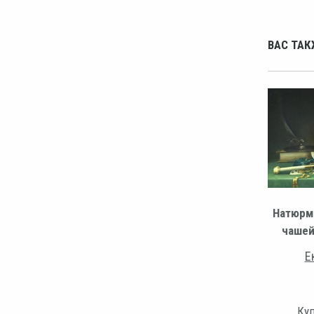
ВАС ТАК
Натюрм
чашей
Е
Куп