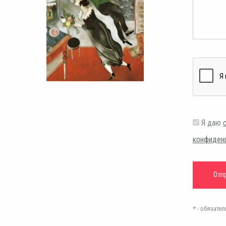
Я даю
конфиден
* - обязат