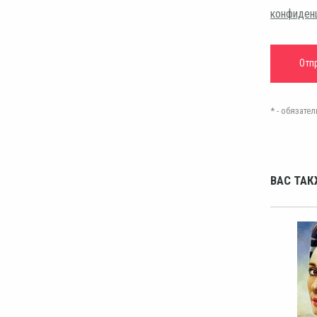
конфиден
* - обязат
ВАС ТАК