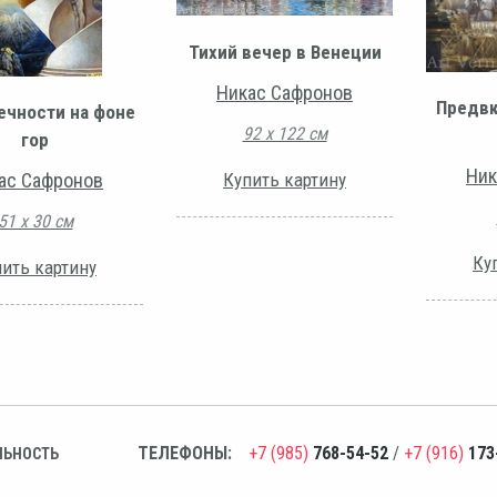
Тихий вечер в Венеции
Никас Сафронов
Предвк
ечности на фоне
92 х 122 см
гор
Ник
ас Сафронов
Купить картину
51 х 30 см
Ку
ить картину
ТЕЛЕФОНЫ:
+7 (985)
768-54-52
/
+7 (916)
173
ЛЬНОСТЬ