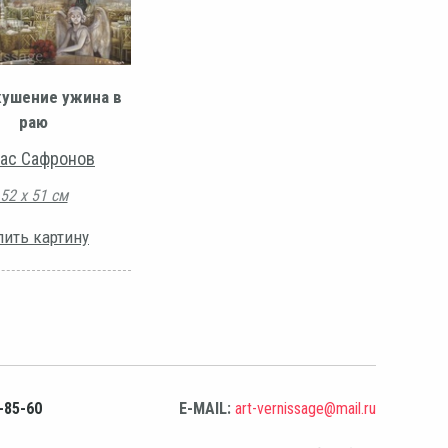
ушение ужина в
раю
ас Сафронов
52 х 51 см
пить картину
-85-60
E-MAIL:
art-vernissage@mail.ru