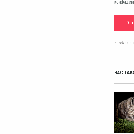
конфиден
* - обязат
ВАС ТАК