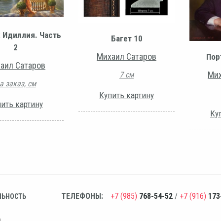
 Идиллия. Часть
Багет 10
2
Михаил Сатаров
Пор
аил Сатаров
Мих
7 см
а заказ, см
Купить картину
ить картину
Ку
ТЕЛЕФОНЫ:
+7 (985)
768-54-52
/
+7 (916)
173
ЛЬНОСТЬ
н