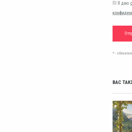
Я даю
конфиден
* - обязат
ВАС ТАК