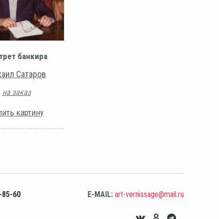
трет банкира
аил Сатаров
на заказ
пить картину
-85-60
E-MAIL:
art-vernissage@mail.ru