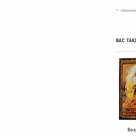
* - обязат
ВАС ТАК
Воз