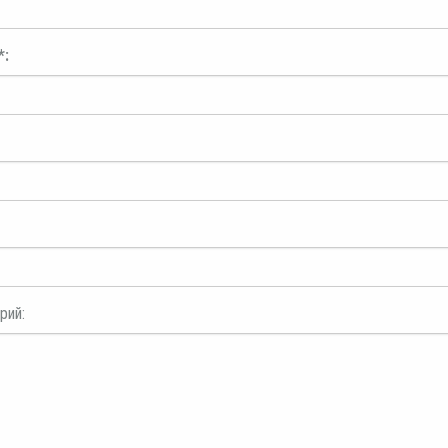
*:
рий: