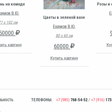
нь на комоде
Розы и 
кимов В.Ю.
Е
Цветы в зеленой вазе
77 х 102 см
Екимов В.Ю.
50000
80 х 60 см
ить картину
Ку
60000
Купить картину
ТЕЛЕФОНЫ:
+7 (985)
768-54-52
/
+7 (916)
173
ЛЬНОСТЬ
н