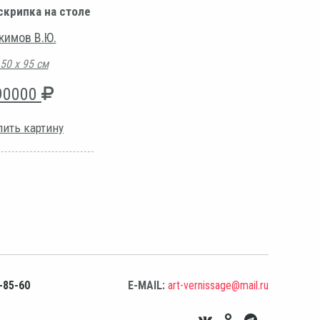
скрипка на столе
кимов В.Ю.
50 х 95 см
90000
пить картину
-85-60
E-MAIL:
art-vernissage@mail.ru