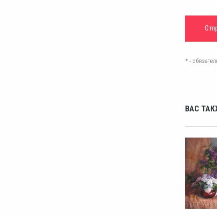
* - обязат
ВАС ТАК