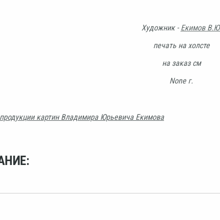
Художник -
Екимов В.Ю
печать на холсте
на заказ см
None г.
продукции картин Владимира Юрьевича Екимова
АНИЕ: