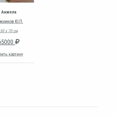
Анжела
жников Ю.П.
50 х 70 см
65000
пить картину