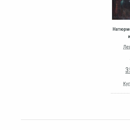
Натюрм
Ле
3
Куп