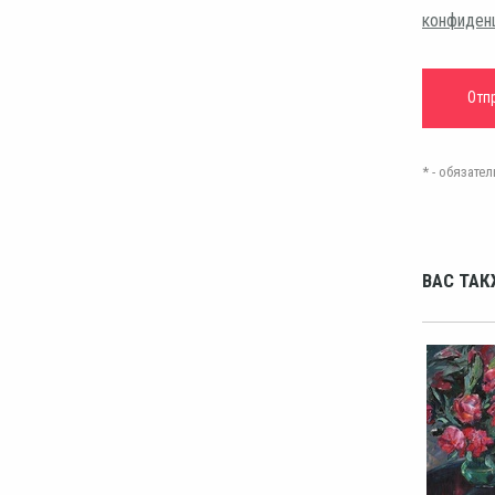
конфиден
* - обязат
ВАС ТАК