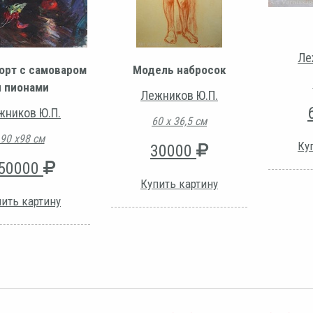
Ле
орт с самоваром
Модель набросок
и пионами
Лежников Ю.П.
жников Ю.П.
60 х 36,5 см
90 х98 см
Ку
30000
50000
Купить картину
ить картину