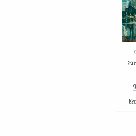
Жги
Куп