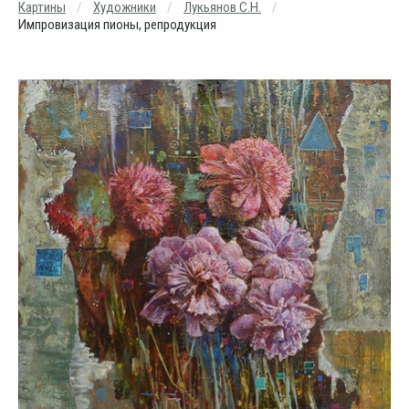
Картины
Художники
Лукьянов С.Н.
Импровизация пионы, репродукция