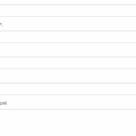
*:
рий: