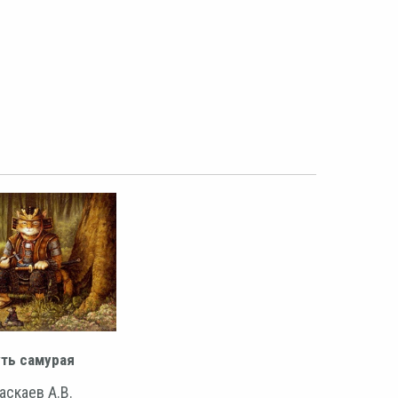
ть самурая
аскаев А.В.