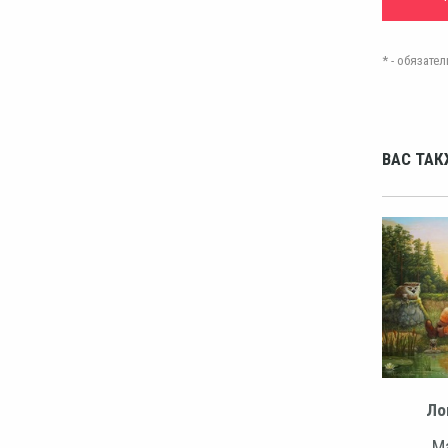
* - обязат
ВАС ТАК
Ло
Ма