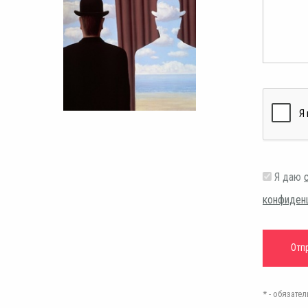
Я даю
конфиден
* - обязат