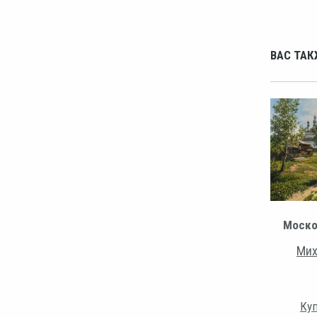
ВАС ТАК
Моско
Мих
Куп