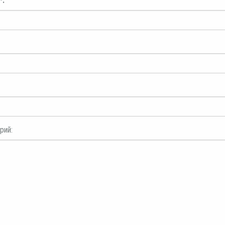
*:
рий: