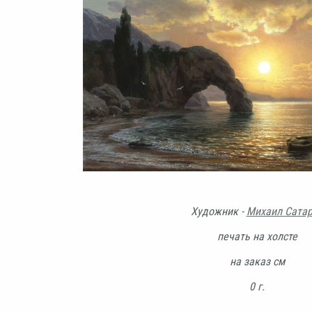
Художник -
Михаил Сата
печать на холсте
на заказ см
0 г.