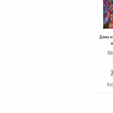
Дама н
м
Кр
Куп