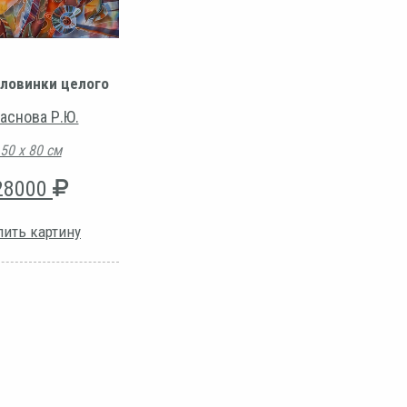
ловинки целого
аснова Р.Ю.
50 х 80 см
28000
пить картину