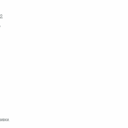
Ю.
а
ивки.