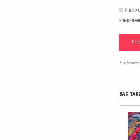
Я даю
конфиден
* - обязат
ВАС ТАК