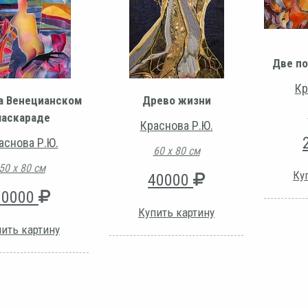
Две по
Кр
а Венецианском
Древо жизни
аскараде
Краснова Р.Ю.
аснова Р.Ю.
60 х 80 см
50 х 80 см
Ку
40000
30000
Купить картину
ить картину