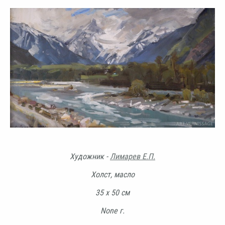
Художник -
Лимарев Е.П.
Холст, масло
35 х 50 см
None г.