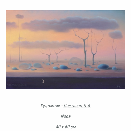
Художник -
Светазар Л.А.
None
40 х 60 см