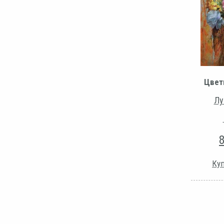
Цвет
Лу
Куп