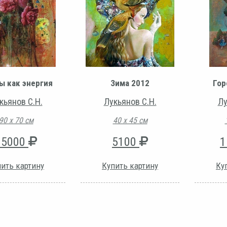
ы как энергия
Зима 2012
Гор
кьянов С.Н.
Лукьянов С.Н.
Лу
90 х 70 см
40 х 45 см
85000
5100
1
ить картину
Купить картину
Ку