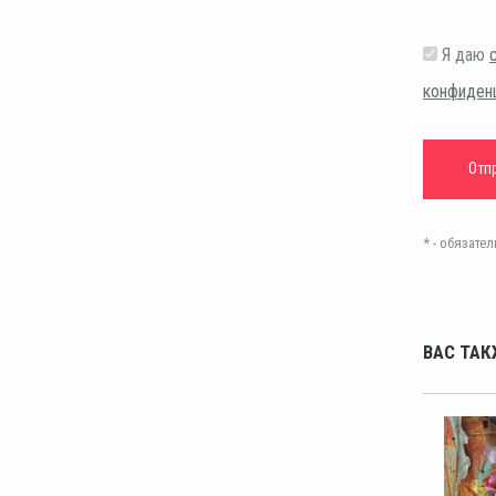
Я даю
конфиден
* - обязат
ВАС ТАК