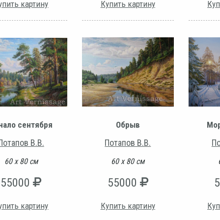
упить картину
Купить картину
Куп
чало сентября
Обрыв
Мор
Потапов В.В.
Потапов В.В.
По
60 х 80 см
60 х 80 см
55000
55000
упить картину
Купить картину
Куп