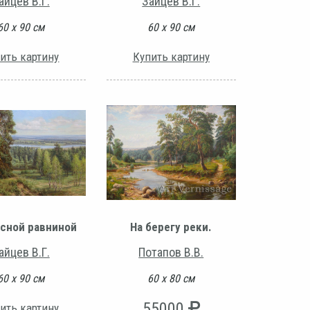
айцев В.Г.
Зайцев В.Г.
60 х 90 см
60 х 90 см
ить картину
Купить картину
сной равниной
На берегу реки.
айцев В.Г.
Потапов В.В.
60 х 90 см
60 х 80 см
55000
ить картину