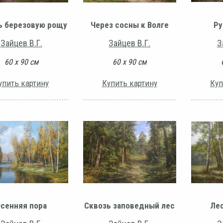
ь березовую рощу
Через сосны к Волге
Ру
Зайцев В.Г.
Зайцев В.Г.
З
60 х 90 см
60 х 90 см
упить картину
Купить картину
Куп
сенняя пора
Сквозь заповедный лес
Лес