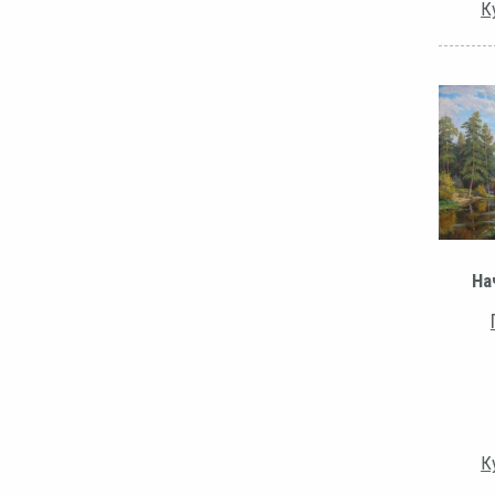
К
На
К