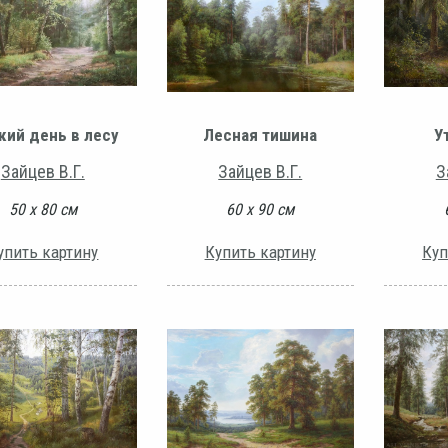
кий день в лесу
Лесная тишина
У
Зайцев В.Г.
Зайцев В.Г.
З
50 х 80 см
60 х 90 см
упить картину
Купить картину
Куп