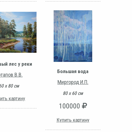
вый лес у реки
Большая вода
тапов В.В.
Миргород И.П.
60 х 80 см
80 х 60 см
ить картину
100000
Купить картину