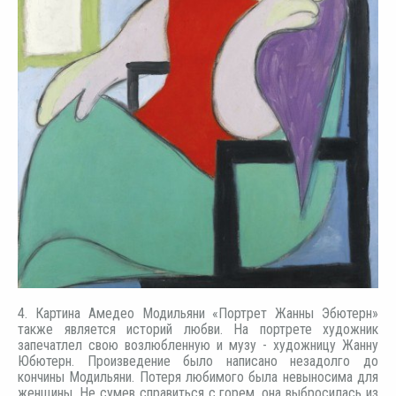
4. Картина Амедео Модильяни «Портрет Жанны Эбютерн»
также является историй любви. На портрете художник
запечатлел свою возлюбленную и музу - художницу Жанну
Юбютерн. Произведение было написано незадолго до
кончины Модильяни. Потеря любимого была невыносима для
женщины. Не сумев справиться с горем, она выбросилась из