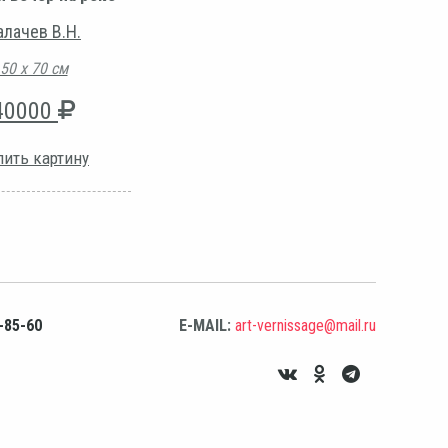
алачев В.Н.
50 х 70 см
40000
пить картину
-85-60
E-MAIL:
art-vernissage@mail.ru