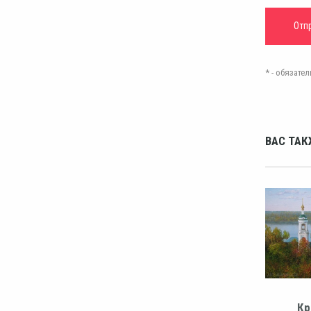
* - обязат
ВАС ТАК
Кр