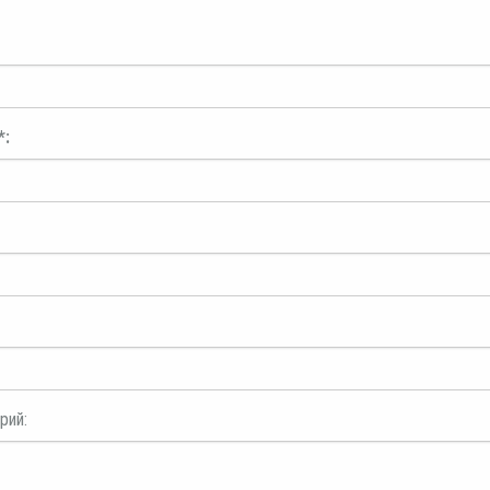
*:
рий: