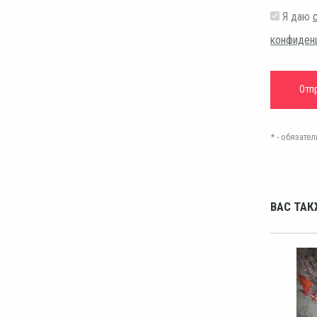
Я даю
конфиден
* - обязат
ВАС ТАК