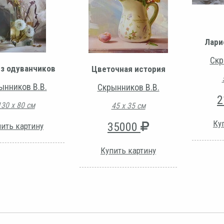
Лари
Скр
из одуванчиков
Цветочная история
ынников В.В.
Скрынников В.В.
2
130 х 80 см
45 х 35 см
Ку
35000
ить картину
Купить картину