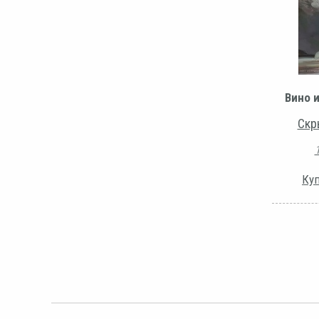
Вино 
Скр
Куп