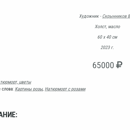
Художник -
Скрынников В
Холст, масло
60 х 40 см
2023 г.
65000
тюрморт, цветы
 слова:
Картины розы
,
Натюрморт с розами
АНИЕ: