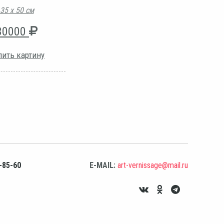
35 х 50 см
30000
пить картину
-85-60
E-MAIL:
art-vernissage@mail.ru