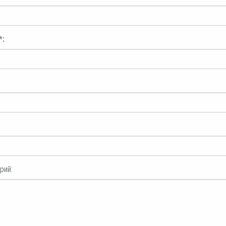
*:
рий: