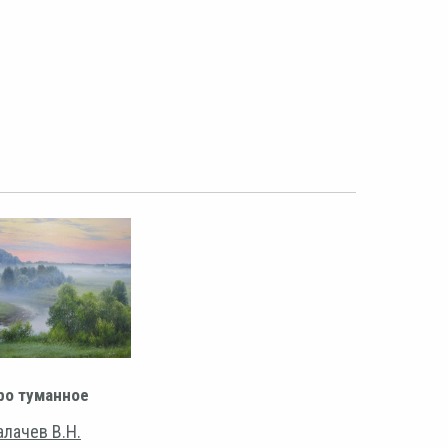
ро туманное
алачев В.Н.