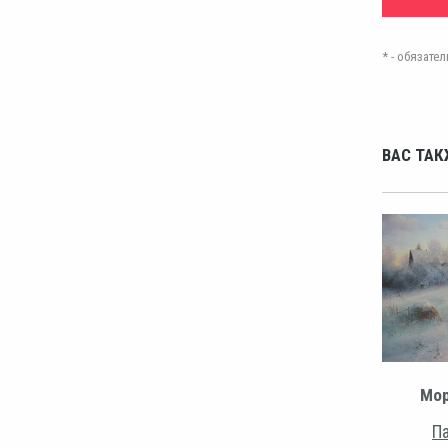
* - обязат
ВАС ТАК
Мор
Па