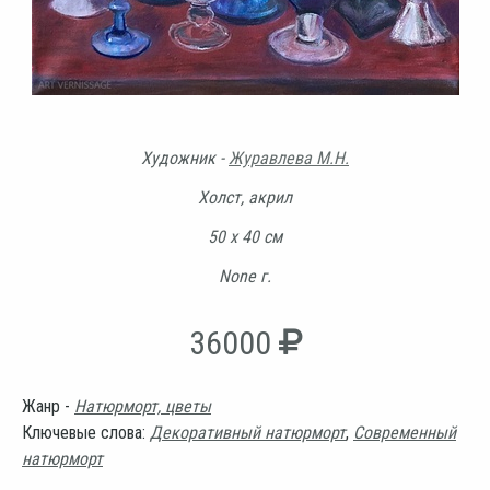
Художник -
Журавлева М.Н.
Холст, акрил
50 х 40 см
None г.
36000
Жанр -
Натюрморт, цветы
Ключевые слова:
Декоративный натюрморт
,
Современный
натюрморт