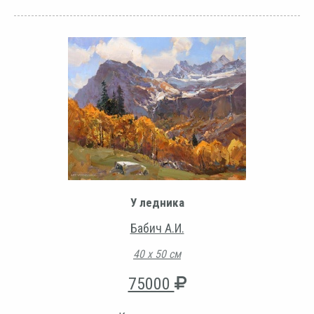
У ледника
Бабич А.И.
40 х 50 см
75000