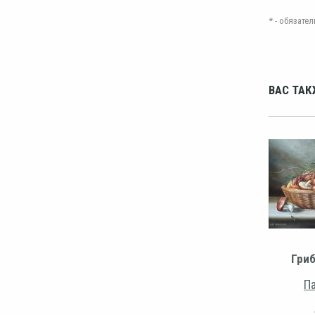
* - обязат
ВАС ТАК
Гри
Па