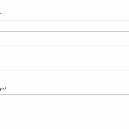
*:
рий: