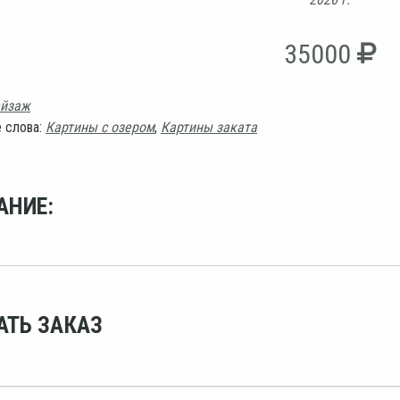
35000
йзаж
 слова:
Картины с озером
,
Картины заката
АНИЕ:
АТЬ ЗАКАЗ