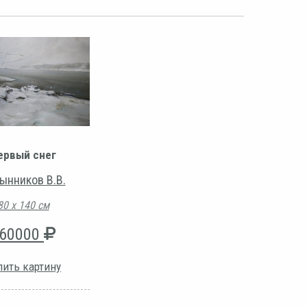
ервый снег
ынников В.В.
80 х 140 см
60000
пить картину