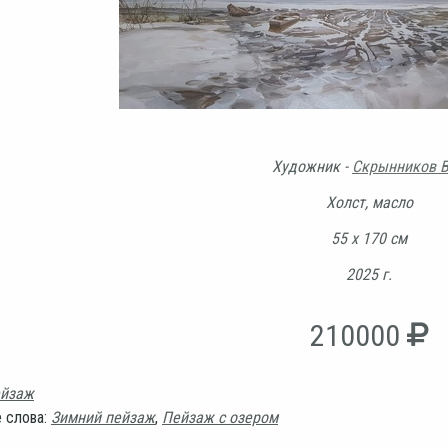
Художник -
Скрынников В
Холст, масло
55 х 170 см
2025 г.
210000
йзаж
 слова:
Зимний пейзаж
,
Пейзаж с озером