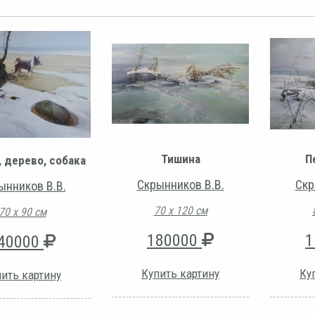
Тишина
П
 дерево, собака
Скрынников В.В.
Скр
ынников В.В.
70 х 120 см
70 х 90 см
180000
1
40000
Купить картину
Ку
ить картину