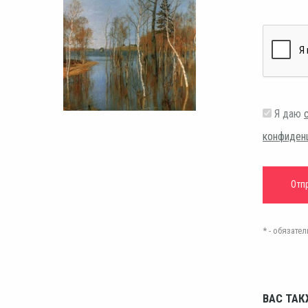
Я даю
конфиден
* - обязат
ВАС ТАК