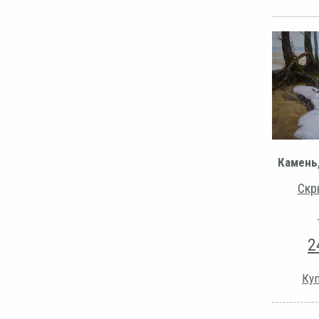
Камень,
Скр
2
Куп