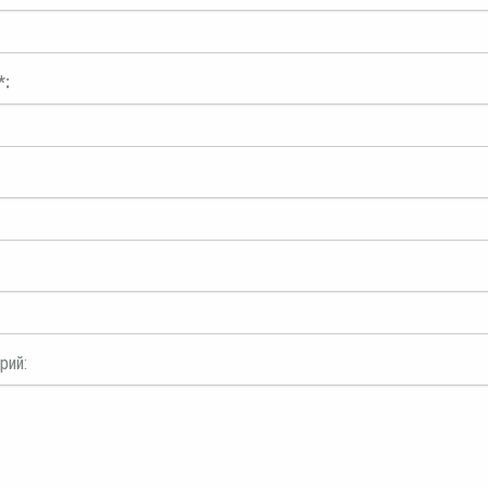
*:
рий: