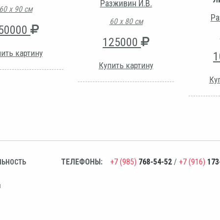
Разживин И.В.
60 х 90 см
Ра
60 х 80 см
50000
125000
ить картину
1
Купить картину
Ку
ТЕЛЕФОНЫ:
+7 (985)
768-54-52
/
+7 (916)
173
ЛЬНОСТЬ
н