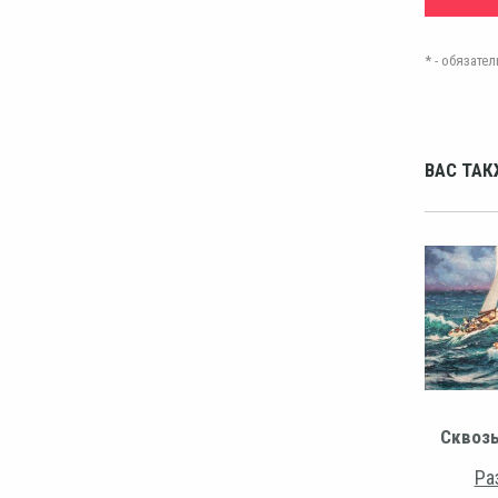
* - обязат
ВАС ТАК
Сквозь
Ра