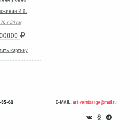
зживин И.В.
70 х 50 см
00000
пить картину
-85-60
E-MAIL:
art-vernissage@mail.ru